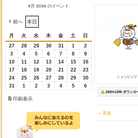
8月 2026 のイベント
前へ
本日
月
月
火
火
水
水
木
木
金
金
土
土
日
日
曜
曜
曜
曜
曜
曜
曜
27
2026
28
2026
29
2026
30
2026
31
2026
1
2026
2
2026
日
日
日
日
日
日
日
年
年
年
年
年
年
年
3
2026
4
2026
5
2026
6
2026
7
2026
8
2026
9
2026
7
7
7
7
7
8
8
年
年
年
年
年
年
年
10
2026
11
2026
12
2026
13
2026
14
2026
15
2026
16
2026
月
月
月
月
月
月
月
8
8
8
8
8
8
8
年
年
年
年
年
年
年
17
2026
18
2026
19
2026
20
2026
21
2026
22
2026
23
2026
27
28
29
30
31
1
2
月
月
月
月
月
月
月
8
8
8
8
8
8
8
ショッピング
年
年
年
年
年
年
年
24
2026
25
2026
26
2026
27
2026
28
2026
29
2026
30
2026
日
日
日
日
日
日
日
3
4
5
6
7
8
9
月
月
月
月
月
月
月
8
8
8
8
8
8
8
年
年
年
年
年
年
年
31
2026
1
2026
2
2026
3
2026
4
2026
5
2026
6
2026
日
日
日
日
日
日
日
10
11
12
13
14
15
16
1920×1200 ダウン
月
月
月
月
月
月
月
8
8
8
8
8
8
8
年
年
年
年
年
年
年
印刷
表示
日
日
日
日
日
日
日
17
18
19
20
21
22
23
月
月
月
月
月
月
月
8
9
9
9
9
9
9
日
日
日
日
日
日
日
24
25
26
27
28
29
30
月
月
月
月
月
月
月
« 茶道
日
日
日
日
日
日
日
31
1
2
3
4
5
6
日
日
日
日
日
日
日