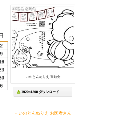
日
日
曜
6
2
2026
日
年
6
9
2026
8
年
26
16
2026
月
8
年
26
23
2026
2
月
8
いのとんぬりえ 運動会
年
26
30
2026
日
9
月
8
年
6
6
2026
日
16
1920×1200 ダウンロード
月
8
年
日
23
月
9
日
30
月
« いのとんぬりえ お医者さん
日
6
日