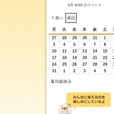
8月 2026 のイベント
前へ
本日
月
月
火
火
水
水
木
木
金
金
土
土
曜
曜
曜
曜
曜
曜
27
2026
28
2026
29
2026
30
2026
31
2026
1
202
日
日
日
日
日
日
年
年
年
年
年
年
3
2026
4
2026
5
2026
6
2026
7
2026
8
202
7
7
7
7
7
8
年
年
年
年
年
年
10
2026
11
2026
12
2026
13
2026
14
2026
15
20
月
月
月
月
月
月
8
8
8
8
8
8
年
年
年
年
年
年
17
2026
18
2026
19
2026
20
2026
21
2026
22
20
27
28
29
30
31
1
月
月
月
月
月
月
8
8
8
8
8
8
年
年
年
年
年
年
24
2026
25
2026
26
2026
27
2026
28
2026
29
20
日
日
日
日
日
日
3
4
5
6
7
8
月
月
月
月
月
月
8
8
8
8
8
8
年
年
年
年
年
年
31
2026
1
2026
2
2026
3
2026
4
2026
5
202
日
日
日
日
日
日
10
11
12
13
14
15
月
月
月
月
月
月
8
8
8
8
8
8
年
年
年
年
年
年
印刷
表示
日
日
日
日
日
日
17
18
19
20
21
22
月
月
月
月
月
月
8
9
9
9
9
9
日
日
日
日
日
日
24
25
26
27
28
29
月
月
月
月
月
月
日
日
日
日
日
日
31
1
2
3
4
5
日
日
日
日
日
日