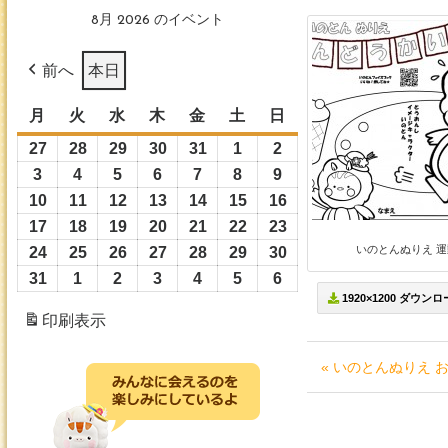
8月 2026 のイベント
前へ
本日
月
月
火
火
水
水
木
木
金
金
土
土
日
日
曜
曜
曜
曜
曜
曜
曜
27
2026
28
2026
29
2026
30
2026
31
2026
1
2026
2
2026
日
日
日
日
日
日
日
年
年
年
年
年
年
年
3
2026
4
2026
5
2026
6
2026
7
2026
8
2026
9
2026
7
7
7
7
7
8
8
年
年
年
年
年
年
年
10
2026
11
2026
12
2026
13
2026
14
2026
15
2026
16
2026
月
月
月
月
月
月
月
8
8
8
8
8
8
8
年
年
年
年
年
年
年
17
2026
18
2026
19
2026
20
2026
21
2026
22
2026
23
2026
27
28
29
30
31
1
2
月
月
月
月
月
月
月
8
8
8
8
8
8
8
いのとんぬりえ 運
年
年
年
年
年
年
年
24
2026
25
2026
26
2026
27
2026
28
2026
29
2026
30
2026
日
日
日
日
日
日
日
3
4
5
6
7
8
9
月
月
月
月
月
月
月
8
8
8
8
8
8
8
年
年
年
年
年
年
年
31
2026
1
2026
2
2026
3
2026
4
2026
5
2026
6
2026
日
日
日
日
日
日
日
10
11
12
13
14
15
16
1920×1200 ダウン
月
月
月
月
月
月
月
8
8
8
8
8
8
8
年
年
年
年
年
年
年
印刷
表示
日
日
日
日
日
日
日
17
18
19
20
21
22
23
月
月
月
月
月
月
月
8
9
9
9
9
9
9
日
日
日
日
日
日
日
24
25
26
27
28
29
30
月
月
月
月
月
月
月
« いのとんぬりえ 
日
日
日
日
日
日
日
31
1
2
3
4
5
6
日
日
日
日
日
日
日