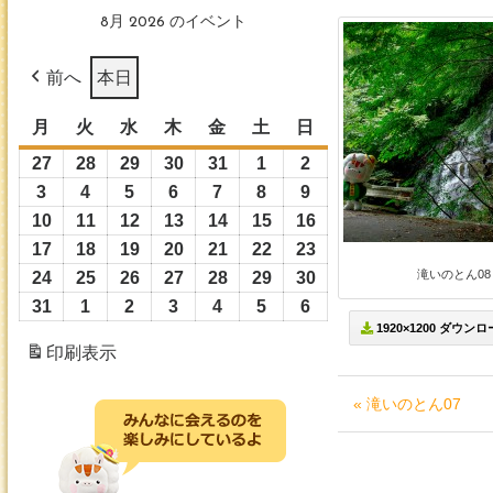
8月 2026 のイベント
前へ
本日
月
月
火
火
水
水
木
木
金
金
土
土
日
日
曜
曜
曜
曜
曜
曜
曜
27
2026
28
2026
29
2026
30
2026
31
2026
1
2026
2
2026
日
日
日
日
日
日
日
年
年
年
年
年
年
年
3
2026
4
2026
5
2026
6
2026
7
2026
8
2026
9
2026
7
7
7
7
7
8
8
年
年
年
年
年
年
年
10
2026
11
2026
12
2026
13
2026
14
2026
15
2026
16
2026
月
月
月
月
月
月
月
8
8
8
8
8
8
8
年
年
年
年
年
年
年
17
2026
18
2026
19
2026
20
2026
21
2026
22
2026
23
2026
27
28
29
30
31
1
2
月
月
月
月
月
月
月
8
8
8
8
8
8
8
滝いのとん08
年
年
年
年
年
年
年
24
2026
25
2026
26
2026
27
2026
28
2026
29
2026
30
2026
日
日
日
日
日
日
日
3
4
5
6
7
8
9
月
月
月
月
月
月
月
8
8
8
8
8
8
8
年
年
年
年
年
年
年
31
2026
1
2026
2
2026
3
2026
4
2026
5
2026
6
2026
日
日
日
日
日
日
日
10
11
12
13
14
15
16
1920×1200 ダウン
月
月
月
月
月
月
月
8
8
8
8
8
8
8
年
年
年
年
年
年
年
印刷
表示
日
日
日
日
日
日
日
17
18
19
20
21
22
23
月
月
月
月
月
月
月
8
9
9
9
9
9
9
日
日
日
日
日
日
日
24
25
26
27
28
29
30
月
月
月
月
月
月
月
« 滝いのとん07
日
日
日
日
日
日
日
31
1
2
3
4
5
6
日
日
日
日
日
日
日