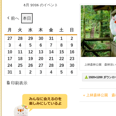
8月 2026 のイベント
前へ
本日
月
月
火
火
水
水
木
木
金
金
土
土
日
日
曜
曜
曜
曜
曜
曜
曜
27
2026
28
2026
29
2026
30
2026
31
2026
1
2026
2
2026
日
日
日
日
日
日
日
年
年
年
年
年
年
年
3
2026
4
2026
5
2026
6
2026
7
2026
8
2026
9
2026
7
7
7
7
7
8
8
年
年
年
年
年
年
年
10
2026
11
2026
12
2026
13
2026
14
2026
15
2026
16
2026
月
月
月
月
月
月
月
8
8
8
8
8
8
8
年
年
年
年
年
年
年
17
2026
18
2026
19
2026
20
2026
21
2026
22
2026
23
2026
27
28
29
30
31
1
2
月
月
月
月
月
月
月
8
8
8
8
8
8
8
上林森林公園 森林浴いの
年
年
年
年
年
年
年
24
2026
25
2026
26
2026
27
2026
28
2026
29
2026
30
2026
日
日
日
日
日
日
日
3
4
5
6
7
8
9
月
月
月
月
月
月
月
8
8
8
8
8
8
8
年
年
年
年
年
年
年
31
2026
1
2026
2
2026
3
2026
4
2026
5
2026
6
2026
日
日
日
日
日
日
日
10
11
12
13
14
15
16
1920×1200 ダウン
月
月
月
月
月
月
月
8
8
8
8
8
8
8
年
年
年
年
年
年
年
印刷
表示
日
日
日
日
日
日
日
17
18
19
20
21
22
23
月
月
月
月
月
月
月
8
9
9
9
9
9
9
日
日
日
日
日
日
日
24
25
26
27
28
29
30
月
月
月
月
月
月
月
« 上林森林公園 森
日
日
日
日
日
日
日
31
1
2
3
4
5
6
日
日
日
日
日
日
日