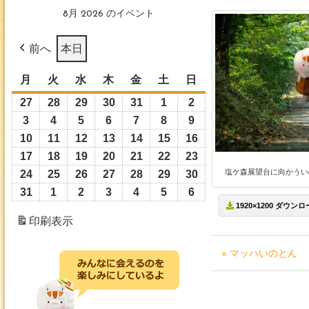
8月 2026 のイベント
前へ
本日
月
月
火
火
水
水
木
木
金
金
土
土
日
日
曜
曜
曜
曜
曜
曜
曜
27
2026
28
2026
29
2026
30
2026
31
2026
1
2026
2
2026
日
日
日
日
日
日
日
年
年
年
年
年
年
年
3
2026
4
2026
5
2026
6
2026
7
2026
8
2026
9
2026
7
7
7
7
7
8
8
年
年
年
年
年
年
年
10
2026
11
2026
12
2026
13
2026
14
2026
15
2026
16
2026
月
月
月
月
月
月
月
8
8
8
8
8
8
8
年
年
年
年
年
年
年
17
2026
18
2026
19
2026
20
2026
21
2026
22
2026
23
2026
27
28
29
30
31
1
2
月
月
月
月
月
月
月
8
8
8
8
8
8
8
塩ケ森展望台に向かういの
年
年
年
年
年
年
年
24
2026
25
2026
26
2026
27
2026
28
2026
29
2026
30
2026
日
日
日
日
日
日
日
3
4
5
6
7
8
9
月
月
月
月
月
月
月
8
8
8
8
8
8
8
年
年
年
年
年
年
年
31
2026
1
2026
2
2026
3
2026
4
2026
5
2026
6
2026
日
日
日
日
日
日
日
10
11
12
13
14
15
16
1920×1200 ダウン
月
月
月
月
月
月
月
8
8
8
8
8
8
8
年
年
年
年
年
年
年
印刷
表示
日
日
日
日
日
日
日
17
18
19
20
21
22
23
月
月
月
月
月
月
月
8
9
9
9
9
9
9
日
日
日
日
日
日
日
24
25
26
27
28
29
30
月
月
月
月
月
月
月
« マッハいのとん
日
日
日
日
日
日
日
31
1
2
3
4
5
6
日
日
日
日
日
日
日