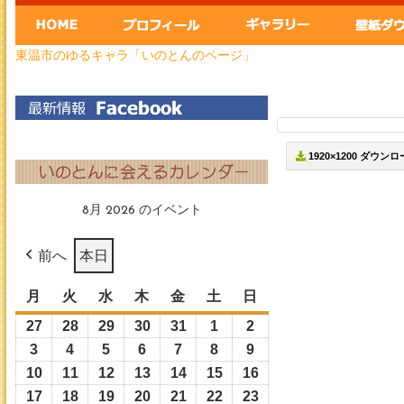
東温市のゆるキャラ「いのとんのページ」
1920×1200 ダウン
8月 2026 のイベント
前へ
本日
月
月
火
火
水
水
木
木
金
金
土
土
日
日
曜
曜
曜
曜
曜
曜
曜
27
2026
28
2026
29
2026
30
2026
31
2026
1
2026
2
2026
日
日
日
日
日
日
日
年
年
年
年
年
年
年
3
2026
4
2026
5
2026
6
2026
7
2026
8
2026
9
2026
7
7
7
7
7
8
8
年
年
年
年
年
年
年
10
2026
11
2026
12
2026
13
2026
14
2026
15
2026
16
2026
月
月
月
月
月
月
月
8
8
8
8
8
8
8
年
年
年
年
年
年
年
17
2026
18
2026
19
2026
20
2026
21
2026
22
2026
23
2026