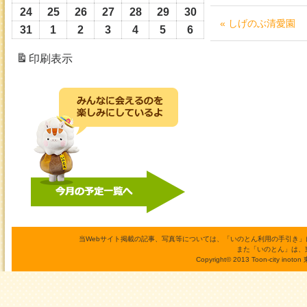
27
28
29
30
31
1
2
月
月
月
月
月
月
月
8
8
8
8
8
8
8
年
年
年
年
年
年
年
24
2026
25
2026
26
2026
27
2026
28
2026
29
2026
30
2026
« しげのぶ清愛園
日
日
日
日
日
日
日
3
4
5
6
7
8
9
月
月
月
月
月
月
月
8
8
8
8
8
8
8
年
年
年
年
年
年
年
31
2026
1
2026
2
2026
3
2026
4
2026
5
2026
6
2026
日
日
日
日
日
日
日
10
11
12
13
14
15
16
月
月
月
月
月
月
月
8
8
8
8
8
8
8
年
年
年
年
年
年
年
印刷
表示
日
日
日
日
日
日
日
17
18
19
20
21
22
23
月
月
月
月
月
月
月
8
9
9
9
9
9
9
日
日
日
日
日
日
日
24
25
26
27
28
29
30
月
月
月
月
月
月
月
日
日
日
日
日
日
日
31
1
2
3
4
5
6
日
日
日
日
日
日
日
当Webサイト掲載の記事、写真等については、「いのとん利用の手引き
また「いのとん」は、
Copyright© 2013 Toon-city inoto