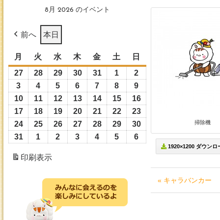
8月 2026 のイベント
前へ
本日
月
月
火
火
水
水
木
木
金
金
土
土
日
日
曜
曜
曜
曜
曜
曜
曜
27
2026
28
2026
29
2026
30
2026
31
2026
1
2026
2
2026
日
日
日
日
日
日
日
年
年
年
年
年
年
年
3
2026
4
2026
5
2026
6
2026
7
2026
8
2026
9
2026
7
7
7
7
7
8
8
年
年
年
年
年
年
年
10
2026
11
2026
12
2026
13
2026
14
2026
15
2026
16
2026
月
月
月
月
月
月
月
8
8
8
8
8
8
8
年
年
年
年
年
年
年
17
2026
18
2026
19
2026
20
2026
21
2026
22
2026
23
2026
27
28
29
30
31
1
2
月
月
月
月
月
月
月
8
8
8
8
8
8
8
掃除機
年
年
年
年
年
年
年
24
2026
25
2026
26
2026
27
2026
28
2026
29
2026
30
2026
日
日
日
日
日
日
日
3
4
5
6
7
8
9
月
月
月
月
月
月
月
8
8
8
8
8
8
8
年
年
年
年
年
年
年
31
2026
1
2026
2
2026
3
2026
4
2026
5
2026
6
2026
日
日
日
日
日
日
日
10
11
12
13
14
15
16
1920×1200 ダウン
月
月
月
月
月
月
月
8
8
8
8
8
8
8
年
年
年
年
年
年
年
印刷
表示
日
日
日
日
日
日
日
17
18
19
20
21
22
23
月
月
月
月
月
月
月
8
9
9
9
9
9
9
日
日
日
日
日
日
日
24
25
26
27
28
29
30
月
月
月
月
月
月
月
« キャラバンカー
日
日
日
日
日
日
日
31
1
2
3
4
5
6
日
日
日
日
日
日
日