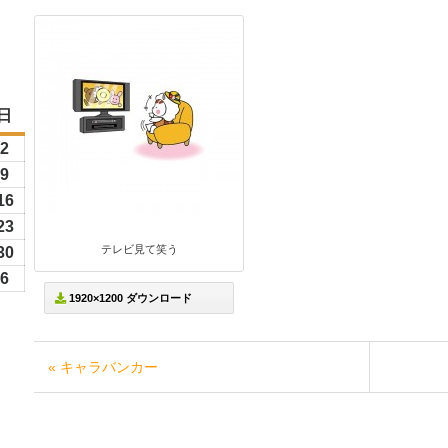
日
日
曜
6
2
2026
日
年
6
9
2026
8
年
26
16
2026
月
8
年
26
23
2026
2
月
8
テレビ見て笑う
年
26
30
2026
日
9
月
8
年
6
6
2026
日
16
1920×1200 ダウンロード
月
8
年
日
23
月
9
日
30
月
« キャラバンカー
日
6
日