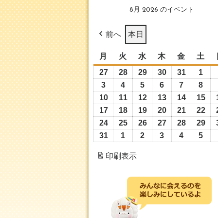
8月 2026 のイベント
前へ
本日
月
月
火
火
水
水
木
木
金
金
土
土
曜
曜
曜
曜
曜
曜
27
2026
28
2026
29
2026
30
2026
31
2026
1
202
日
日
日
日
日
日
年
年
年
年
年
年
3
2026
4
2026
5
2026
6
2026
7
2026
8
202
7
7
7
7
7
8
年
年
年
年
年
年
10
2026
11
2026
12
2026
13
2026
14
2026
15
20
月
月
月
月
月
月
8
8
8
8
8
8
年
年
年
年
年
年
17
2026
18
2026
19
2026
20
2026
21
2026
22
20
27
28
29
30
31
1
月
月
月
月
月
月
8
8
8
8
8
8
年
年
年
年
年
年
24
2026
25
2026
26
2026
27
2026
28
2026
29
20
日
日
日
日
日
日
3
4
5
6
7
8
月
月
月
月
月
月
8
8
8
8
8
8
年
年
年
年
年
年
31
2026
1
2026
2
2026
3
2026
4
2026
5
202
日
日
日
日
日
日
10
11
12
13
14
15
月
月
月
月
月
月
8
8
8
8
8
8
年
年
年
年
年
年
印刷
表示
日
日
日
日
日
日
17
18
19
20
21
22
月
月
月
月
月
月
8
9
9
9
9
9
日
日
日
日
日
日
24
25
26
27
28
29
月
月
月
月
月
月
日
日
日
日
日
日
31
1
2
3
4
5
日
日
日
日
日
日