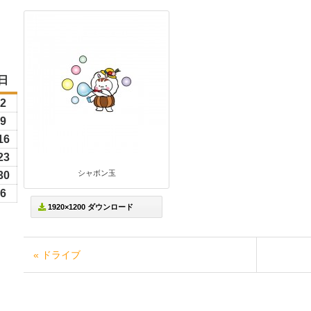
日
日
曜
6
2
2026
日
年
6
9
2026
8
年
26
16
2026
月
8
年
26
23
2026
2
月
8
シャボン玉
年
26
30
2026
日
9
月
8
年
6
6
2026
日
16
1920×1200 ダウンロード
月
8
年
日
23
月
9
日
30
月
« ドライブ
日
6
日