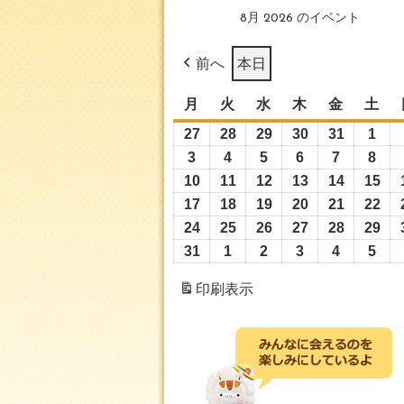
8月 2026 のイベント
前へ
本日
月
月
火
火
水
水
木
木
金
金
土
土
曜
曜
曜
曜
曜
曜
27
2026
28
2026
29
2026
30
2026
31
2026
1
202
日
日
日
日
日
日
年
年
年
年
年
年
3
2026
4
2026
5
2026
6
2026
7
2026
8
202
7
7
7
7
7
8
年
年
年
年
年
年
10
2026
11
2026
12
2026
13
2026
14
2026
15
20
月
月
月
月
月
月
8
8
8
8
8
8
年
年
年
年
年
年
17
2026
18
2026
19
2026
20
2026
21
2026
22
20
27
28
29
30
31
1
月
月
月
月
月
月
8
8
8
8
8
8
年
年
年
年
年
年
24
2026
25
2026
26
2026
27
2026
28
2026
29
20
日
日
日
日
日
日
3
4
5
6
7
8
月
月
月
月
月
月
8
8
8
8
8
8
年
年
年
年
年
年
31
2026
1
2026
2
2026
3
2026
4
2026
5
202
日
日
日
日
日
日
10
11
12
13
14
15
月
月
月
月
月
月
8
8
8
8
8
8
年
年
年
年
年
年
印刷
表示
日
日
日
日
日
日
17
18
19
20
21
22
月
月
月
月
月
月
8
9
9
9
9
9
日
日
日
日
日
日
24
25
26
27
28
29
月
月
月
月
月
月
日
日
日
日
日
日
31
1
2
3
4
5
日
日
日
日
日
日