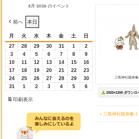
8月 2026 のイベント
前へ
本日
月
月
火
火
水
水
木
木
金
金
土
土
日
日
曜
曜
曜
曜
曜
曜
曜
27
2026
28
2026
29
2026
30
2026
31
2026
1
2026
2
2026
日
日
日
日
日
日
日
年
年
年
年
年
年
年
3
2026
4
2026
5
2026
6
2026
7
2026
8
2026
9
2026
7
7
7
7
7
8
8
年
年
年
年
年
年
年
10
2026
11
2026
12
2026
13
2026
14
2026
15
2026
16
2026
月
月
月
月
月
月
月
8
8
8
8
8
8
8
年
年
年
年
年
年
年
17
2026
18
2026
19
2026
20
2026
21
2026
22
2026
23
2026
27
28
29
30
31
1
2
月
月
月
月
月
月
月
8
8
8
8
8
8
8
三島神社随身像-
年
年
年
年
年
年
年
24
2026
25
2026
26
2026
27
2026
28
2026
29
2026
30
2026
日
日
日
日
日
日
日
3
4
5
6
7
8
9
月
月
月
月
月
月
月
8
8
8
8
8
8
8
年
年
年
年
年
年
年
31
2026
1
2026
2
2026
3
2026
4
2026
5
2026
6
2026
日
日
日
日
日
日
日
10
11
12
13
14
15
16
1920×1200 ダウン
月
月
月
月
月
月
月
8
8
8
8
8
8
8
年
年
年
年
年
年
年
印刷
表示
日
日
日
日
日
日
日
17
18
19
20
21
22
23
月
月
月
月
月
月
月
8
9
9
9
9
9
9
日
日
日
日
日
日
日
24
25
26
27
28
29
30
月
月
月
月
月
月
月
« 三島神社随身像-1
日
日
日
日
日
日
日
31
1
2
3
4
5
6
日
日
日
日
日
日
日