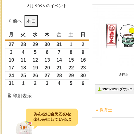
8月 2026 のイベント
前へ
本日
月
月
火
火
水
水
木
木
金
金
土
土
日
日
曜
曜
曜
曜
曜
曜
曜
27
2026
28
2026
29
2026
30
2026
31
2026
1
2026
2
2026
日
日
日
日
日
日
日
年
年
年
年
年
年
年
3
2026
4
2026
5
2026
6
2026
7
2026
8
2026
9
2026
7
7
7
7
7
8
8
年
年
年
年
年
年
年
10
2026
11
2026
12
2026
13
2026
14
2026
15
2026
16
2026
月
月
月
月
月
月
月
8
8
8
8
8
8
8
年
年
年
年
年
年
年
17
2026
18
2026
19
2026
20
2026
21
2026
22
2026
23
2026
27
28
29
30
31
1
2
月
月
月
月
月
月
月
8
8
8
8
8
8
8
通行止
年
年
年
年
年
年
年
24
2026
25
2026
26
2026
27
2026
28
2026
29
2026
30
2026
日
日
日
日
日
日
日
3
4
5
6
7
8
9
月
月
月
月
月
月
月
8
8
8
8
8
8
8
年
年
年
年
年
年
年
31
2026
1
2026
2
2026
3
2026
4
2026
5
2026
6
2026
日
日
日
日
日
日
日
10
11
12
13
14
15
16
1920×1200 ダウン
月
月
月
月
月
月
月
8
8
8
8
8
8
8
年
年
年
年
年
年
年
印刷
表示
日
日
日
日
日
日
日
17
18
19
20
21
22
23
月
月
月
月
月
月
月
8
9
9
9
9
9
9
日
日
日
日
日
日
日
24
25
26
27
28
29
30
月
月
月
月
月
月
月
« 保育士
日
日
日
日
日
日
日
31
1
2
3
4
5
6
日
日
日
日
日
日
日