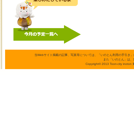
日
日
日
日
日
日
日
当Webサイト掲載の記事、写真等については、「いのとん利用の手引き
また「いのとん」は、
Copyright© 2013 Toon-city inoto