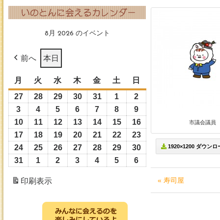
8月 2026 のイベント
前へ
本日
月
月
火
火
水
水
木
木
金
金
土
土
日
日
曜
曜
曜
曜
曜
曜
曜
27
2026
28
2026
29
2026
30
2026
31
2026
1
2026
2
2026
日
日
日
日
日
日
日
年
年
年
年
年
年
年
3
2026
4
2026
5
2026
6
2026
7
2026
8
2026
9
2026
7
7
7
7
7
8
8
年
年
年
年
年
年
年
10
2026
11
2026
12
2026
13
2026
14
2026
15
2026
16
2026
市議会議員
月
月
月
月
月
月
月
8
8
8
8
8
8
8
年
年
年
年
年
年
年
17
2026
18
2026
19
2026
20
2026
21
2026
22
2026
23
2026
27
28
29
30
31
1
2
月
月
月
月
月
月
月
8
8
8
8
8
8
8
年
年
年
年
年
年
年
24
2026
25
2026
26
2026
27
2026
28
2026
29
2026
30
2026
1920×1200 ダウン
日
日
日
日
日
日
日
3
4
5
6
7
8
9
月
月
月
月
月
月
月
8
8
8
8
8
8
8
年
年
年
年
年
年
年
31
2026
1
2026
2
2026
3
2026
4
2026
5
2026
6
2026
日
日
日
日
日
日
日
10
11
12
13
14
15
16
月
月
月
月
月
月
月
8
8
8
8
8
8
8
年
年
年
年
年
年
年
« 寿司屋
印刷
表示
日
日
日
日
日
日
日
17
18
19
20
21
22
23
月
月
月
月
月
月
月
8
9
9
9
9
9
9
日
日
日
日
日
日
日
24
25
26
27
28
29
30
月
月
月
月
月
月
月
日
日
日
日
日
日
日
31
1
2
3
4
5
6