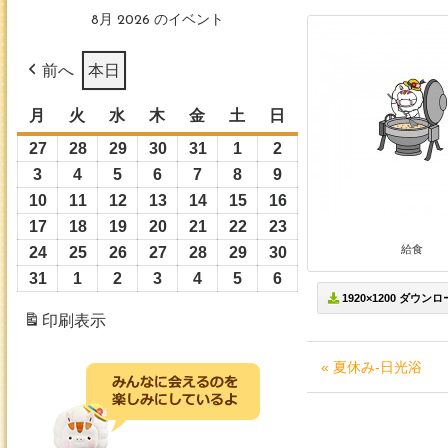
8月 2026 のイベント
前へ
本日
月
月
火
火
水
水
木
木
金
金
土
土
日
日
曜
曜
曜
曜
曜
曜
曜
27
2026
28
2026
29
2026
30
2026
31
2026
1
2026
2
2026
日
日
日
日
日
日
日
年
年
年
年
年
年
年
3
2026
4
2026
5
2026
6
2026
7
2026
8
2026
9
2026
7
7
7
7
7
8
8
年
年
年
年
年
年
年
10
2026
11
2026
12
2026
13
2026
14
2026
15
2026
16
2026
月
月
月
月
月
月
月
8
8
8
8
8
8
8
年
年
年
年
年
年
年
17
2026
18
2026
19
2026
20
2026
21
2026
22
2026
23
2026
27
28
29
30
31
1
2
月
月
月
月
月
月
月
8
8
8
8
8
8
8
給食
年
年
年
年
年
年
年
24
2026
25
2026
26
2026
27
2026
28
2026
29
2026
30
2026
日
日
日
日
日
日
日
3
4
5
6
7
8
9
月
月
月
月
月
月
月
8
8
8
8
8
8
8
年
年
年
年
年
年
年
31
2026
1
2026
2
2026
3
2026
4
2026
5
2026
6
2026
日
日
日
日
日
日
日
10
11
12
13
14
15
16
1920×1200 ダウン
月
月
月
月
月
月
月
8
8
8
8
8
8
8
年
年
年
年
年
年
年
印刷
表示
日
日
日
日
日
日
日
17
18
19
20
21
22
23
月
月
月
月
月
月
月
8
9
9
9
9
9
9
日
日
日
日
日
日
日
24
25
26
27
28
29
30
月
月
月
月
月
月
月
« 夏休み-日光浴
日
日
日
日
日
日
日
31
1
2
3
4
5
6
日
日
日
日
日
日
日