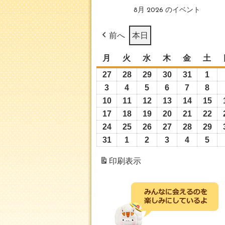
8月 2026 のイベント
前へ
本日
月
月
火
火
水
水
木
木
金
金
土
土
曜
曜
曜
曜
曜
曜
27
2026
28
2026
29
2026
30
2026
31
2026
1
202
日
日
日
日
日
日
年
年
年
年
年
年
3
2026
4
2026
5
2026
6
2026
7
2026
8
202
7
7
7
7
7
8
年
年
年
年
年
年
10
2026
11
2026
12
2026
13
2026
14
2026
15
20
月
月
月
月
月
月
8
8
8
8
8
8
年
年
年
年
年
年
17
2026
18
2026
19
2026
20
2026
21
2026
22
20
27
28
29
30
31
1
月
月
月
月
月
月
8
8
8
8
8
8
年
年
年
年
年
年
24
2026
25
2026
26
2026
27
2026
28
2026
29
20
日
日
日
日
日
日
3
4
5
6
7
8
月
月
月
月
月
月
8
8
8
8
8
8
年
年
年
年
年
年
31
2026
1
2026
2
2026
3
2026
4
2026
5
202
日
日
日
日
日
日
10
11
12
13
14
15
月
月
月
月
月
月
8
8
8
8
8
8
年
年
年
年
年
年
印刷
表示
日
日
日
日
日
日
17
18
19
20
21
22
月
月
月
月
月
月
8
9
9
9
9
9
日
日
日
日
日
日
24
25
26
27
28
29
月
月
月
月
月
月
日
日
日
日
日
日
31
1
2
3
4
5
日
日
日
日
日
日