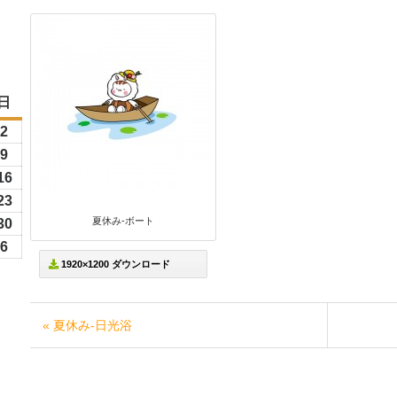
日
日
曜
6
2
2026
日
年
6
9
2026
8
年
26
16
2026
月
8
年
26
23
2026
2
月
8
夏休み-ボート
年
26
30
2026
日
9
月
8
年
6
6
2026
日
16
1920×1200 ダウンロード
月
8
年
日
23
月
9
日
30
月
« 夏休み-日光浴
日
6
日