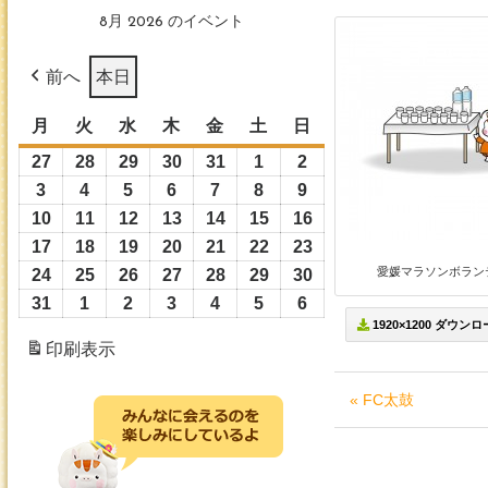
8月 2026 のイベント
前へ
本日
月
月
火
火
水
水
木
木
金
金
土
土
日
日
曜
曜
曜
曜
曜
曜
曜
27
2026
28
2026
29
2026
30
2026
31
2026
1
2026
2
2026
日
日
日
日
日
日
日
年
年
年
年
年
年
年
3
2026
4
2026
5
2026
6
2026
7
2026
8
2026
9
2026
7
7
7
7
7
8
8
年
年
年
年
年
年
年
10
2026
11
2026
12
2026
13
2026
14
2026
15
2026
16
2026
月
月
月
月
月
月
月
8
8
8
8
8
8
8
年
年
年
年
年
年
年
17
2026
18
2026
19
2026
20
2026
21
2026
22
2026
23
2026
27
28
29
30
31
1
2
月
月
月
月
月
月
月
8
8
8
8
8
8
8
愛媛マラソンボラン
年
年
年
年
年
年
年
24
2026
25
2026
26
2026
27
2026
28
2026
29
2026
30
2026
日
日
日
日
日
日
日
3
4
5
6
7
8
9
月
月
月
月
月
月
月
8
8
8
8
8
8
8
年
年
年
年
年
年
年
31
2026
1
2026
2
2026
3
2026
4
2026
5
2026
6
2026
日
日
日
日
日
日
日
10
11
12
13
14
15
16
1920×1200 ダウン
月
月
月
月
月
月
月
8
8
8
8
8
8
8
年
年
年
年
年
年
年
印刷
表示
日
日
日
日
日
日
日
17
18
19
20
21
22
23
月
月
月
月
月
月
月
8
9
9
9
9
9
9
日
日
日
日
日
日
日
24
25
26
27
28
29
30
月
月
月
月
月
月
月
« FC太鼓
日
日
日
日
日
日
日
31
1
2
3
4
5
6
日
日
日
日
日
日
日