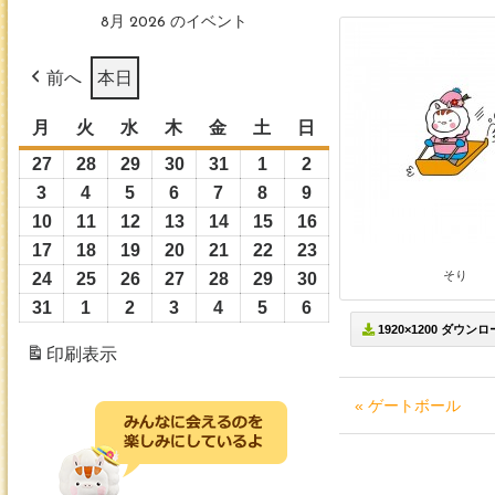
8月 2026 のイベント
前へ
本日
月
月
火
火
水
水
木
木
金
金
土
土
日
日
曜
曜
曜
曜
曜
曜
曜
27
2026
28
2026
29
2026
30
2026
31
2026
1
2026
2
2026
日
日
日
日
日
日
日
年
年
年
年
年
年
年
3
2026
4
2026
5
2026
6
2026
7
2026
8
2026
9
2026
7
7
7
7
7
8
8
年
年
年
年
年
年
年
10
2026
11
2026
12
2026
13
2026
14
2026
15
2026
16
2026
月
月
月
月
月
月
月
8
8
8
8
8
8
8
年
年
年
年
年
年
年
17
2026
18
2026
19
2026
20
2026
21
2026
22
2026
23
2026
27
28
29
30
31
1
2
月
月
月
月
月
月
月
8
8
8
8
8
8
8
そり
年
年
年
年
年
年
年
24
2026
25
2026
26
2026
27
2026
28
2026
29
2026
30
2026
日
日
日
日
日
日
日
3
4
5
6
7
8
9
月
月
月
月
月
月
月
8
8
8
8
8
8
8
年
年
年
年
年
年
年
31
2026
1
2026
2
2026
3
2026
4
2026
5
2026
6
2026
日
日
日
日
日
日
日
10
11
12
13
14
15
16
1920×1200 ダウン
月
月
月
月
月
月
月
8
8
8
8
8
8
8
年
年
年
年
年
年
年
印刷
表示
日
日
日
日
日
日
日
17
18
19
20
21
22
23
月
月
月
月
月
月
月
8
9
9
9
9
9
9
日
日
日
日
日
日
日
24
25
26
27
28
29
30
月
月
月
月
月
月
月
« ゲートボール
日
日
日
日
日
日
日
31
1
2
3
4
5
6
日
日
日
日
日
日
日