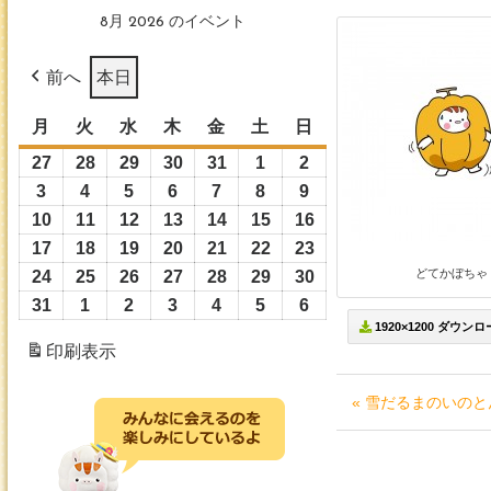
8月 2026 のイベント
前へ
本日
月
月
火
火
水
水
木
木
金
金
土
土
日
日
曜
曜
曜
曜
曜
曜
曜
27
2026
28
2026
29
2026
30
2026
31
2026
1
2026
2
2026
日
日
日
日
日
日
日
年
年
年
年
年
年
年
3
2026
4
2026
5
2026
6
2026
7
2026
8
2026
9
2026
7
7
7
7
7
8
8
年
年
年
年
年
年
年
10
2026
11
2026
12
2026
13
2026
14
2026
15
2026
16
2026
月
月
月
月
月
月
月
8
8
8
8
8
8
8
年
年
年
年
年
年
年
17
2026
18
2026
19
2026
20
2026
21
2026
22
2026
23
2026
27
28
29
30
31
1
2
月
月
月
月
月
月
月
8
8
8
8
8
8
8
どてかぼちゃ
年
年
年
年
年
年
年
24
2026
25
2026
26
2026
27
2026
28
2026
29
2026
30
2026
日
日
日
日
日
日
日
3
4
5
6
7
8
9
月
月
月
月
月
月
月
8
8
8
8
8
8
8
年
年
年
年
年
年
年
31
2026
1
2026
2
2026
3
2026
4
2026
5
2026
6
2026
日
日
日
日
日
日
日
10
11
12
13
14
15
16
1920×1200 ダウン
月
月
月
月
月
月
月
8
8
8
8
8
8
8
年
年
年
年
年
年
年
印刷
表示
日
日
日
日
日
日
日
17
18
19
20
21
22
23
月
月
月
月
月
月
月
8
9
9
9
9
9
9
日
日
日
日
日
日
日
24
25
26
27
28
29
30
月
月
月
月
月
月
月
« 雪だるまのいのと
日
日
日
日
日
日
日
31
1
2
3
4
5
6
日
日
日
日
日
日
日