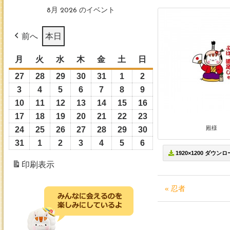
8月 2026 のイベント
前へ
本日
月
月
火
火
水
水
木
木
金
金
土
土
日
日
曜
曜
曜
曜
曜
曜
曜
27
2026
28
2026
29
2026
30
2026
31
2026
1
2026
2
2026
日
日
日
日
日
日
日
年
年
年
年
年
年
年
3
2026
4
2026
5
2026
6
2026
7
2026
8
2026
9
2026
7
7
7
7
7
8
8
年
年
年
年
年
年
年
10
2026
11
2026
12
2026
13
2026
14
2026
15
2026
16
2026
月
月
月
月
月
月
月
8
8
8
8
8
8
8
年
年
年
年
年
年
年
17
2026
18
2026
19
2026
20
2026
21
2026
22
2026
23
2026
27
28
29
30
31
1
2
月
月
月
月
月
月
月
8
8
8
8
8
8
8
殿様
年
年
年
年
年
年
年
24
2026
25
2026
26
2026
27
2026
28
2026
29
2026
30
2026
日
日
日
日
日
日
日
3
4
5
6
7
8
9
月
月
月
月
月
月
月
8
8
8
8
8
8
8
年
年
年
年
年
年
年
31
2026
1
2026
2
2026
3
2026
4
2026
5
2026
6
2026
日
日
日
日
日
日
日
10
11
12
13
14
15
16
1920×1200 ダウン
月
月
月
月
月
月
月
8
8
8
8
8
8
8
年
年
年
年
年
年
年
印刷
表示
日
日
日
日
日
日
日
17
18
19
20
21
22
23
月
月
月
月
月
月
月
8
9
9
9
9
9
9
日
日
日
日
日
日
日
24
25
26
27
28
29
30
月
月
月
月
月
月
月
« 忍者
日
日
日
日
日
日
日
31
1
2
3
4
5
6
日
日
日
日
日
日
日