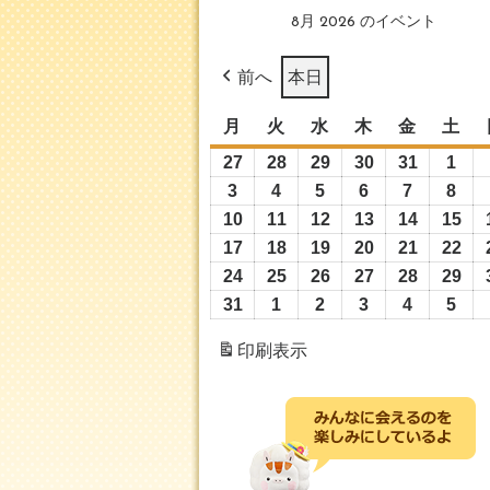
8月 2026 のイベント
前へ
本日
月
月
火
火
水
水
木
木
金
金
土
土
曜
曜
曜
曜
曜
曜
27
2026
28
2026
29
2026
30
2026
31
2026
1
202
日
日
日
日
日
日
年
年
年
年
年
年
3
2026
4
2026
5
2026
6
2026
7
2026
8
202
7
7
7
7
7
8
年
年
年
年
年
年
10
2026
11
2026
12
2026
13
2026
14
2026
15
20
月
月
月
月
月
月
8
8
8
8
8
8
年
年
年
年
年
年
17
2026
18
2026
19
2026
20
2026
21
2026
22
20
27
28
29
30
31
1
月
月
月
月
月
月
8
8
8
8
8
8
年
年
年
年
年
年
24
2026
25
2026
26
2026
27
2026
28
2026
29
20
日
日
日
日
日
日
3
4
5
6
7
8
月
月
月
月
月
月
8
8
8
8
8
8
年
年
年
年
年
年
31
2026
1
2026
2
2026
3
2026
4
2026
5
202
日
日
日
日
日
日
10
11
12
13
14
15
月
月
月
月
月
月
8
8
8
8
8
8
年
年
年
年
年
年
印刷
表示
日
日
日
日
日
日
17
18
19
20
21
22
月
月
月
月
月
月
8
9
9
9
9
9
日
日
日
日
日
日
24
25
26
27
28
29
月
月
月
月
月
月
日
日
日
日
日
日
31
1
2
3
4
5
日
日
日
日
日
日