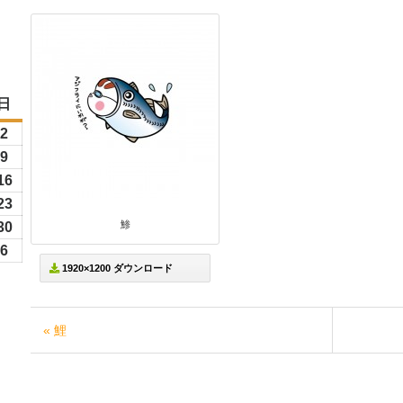
日
日
曜
6
2
2026
日
年
6
9
2026
8
年
26
16
2026
月
8
年
26
23
2026
2
月
8
鯵
年
26
30
2026
日
9
月
8
年
6
6
2026
日
16
1920×1200 ダウンロード
月
8
年
日
23
月
9
日
30
月
« 鯉
日
6
日