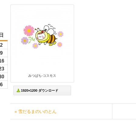
日
日
曜
6
2
2026
日
年
6
9
2026
8
年
26
16
2026
月
8
年
26
23
2026
2
月
8
みつばち-コスモス
年
26
30
2026
日
9
月
8
年
6
6
2026
日
16
1920×1200 ダウンロード
月
8
年
日
23
月
9
日
30
月
« 雪だるまのいのとん
日
6
日