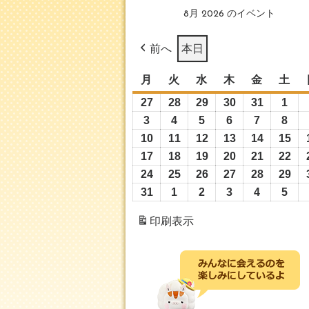
8月 2026 のイベント
前へ
本日
月
月
火
火
水
水
木
木
金
金
土
土
曜
曜
曜
曜
曜
曜
27
2026
28
2026
29
2026
30
2026
31
2026
1
202
日
日
日
日
日
日
年
年
年
年
年
年
3
2026
4
2026
5
2026
6
2026
7
2026
8
202
7
7
7
7
7
8
年
年
年
年
年
年
10
2026
11
2026
12
2026
13
2026
14
2026
15
20
月
月
月
月
月
月
8
8
8
8
8
8
年
年
年
年
年
年
17
2026
18
2026
19
2026
20
2026
21
2026
22
20
27
28
29
30
31
1
月
月
月
月
月
月
8
8
8
8
8
8
年
年
年
年
年
年
24
2026
25
2026
26
2026
27
2026
28
2026
29
20
日
日
日
日
日
日
3
4
5
6
7
8
月
月
月
月
月
月
8
8
8
8
8
8
年
年
年
年
年
年
31
2026
1
2026
2
2026
3
2026
4
2026
5
202
日
日
日
日
日
日
10
11
12
13
14
15
月
月
月
月
月
月
8
8
8
8
8
8
年
年
年
年
年
年
印刷
表示
日
日
日
日
日
日
17
18
19
20
21
22
月
月
月
月
月
月
8
9
9
9
9
9
日
日
日
日
日
日
24
25
26
27
28
29
月
月
月
月
月
月
日
日
日
日
日
日
31
1
2
3
4
5
日
日
日
日
日
日