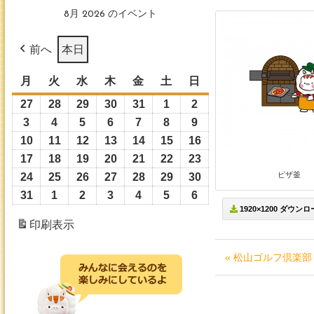
8月 2026 のイベント
前へ
本日
月
月
火
火
水
水
木
木
金
金
土
土
日
日
曜
曜
曜
曜
曜
曜
曜
27
2026
28
2026
29
2026
30
2026
31
2026
1
2026
2
2026
日
日
日
日
日
日
日
年
年
年
年
年
年
年
3
2026
4
2026
5
2026
6
2026
7
2026
8
2026
9
2026
7
7
7
7
7
8
8
年
年
年
年
年
年
年
10
2026
11
2026
12
2026
13
2026
14
2026
15
2026
16
2026
月
月
月
月
月
月
月
8
8
8
8
8
8
8
年
年
年
年
年
年
年
17
2026
18
2026
19
2026
20
2026
21
2026
22
2026
23
2026
27
28
29
30
31
1
2
月
月
月
月
月
月
月
8
8
8
8
8
8
8
ピザ釜
年
年
年
年
年
年
年
24
2026
25
2026
26
2026
27
2026
28
2026
29
2026
30
2026
日
日
日
日
日
日
日
3
4
5
6
7
8
9
月
月
月
月
月
月
月
8
8
8
8
8
8
8
年
年
年
年
年
年
年
31
2026
1
2026
2
2026
3
2026
4
2026
5
2026
6
2026
日
日
日
日
日
日
日
10
11
12
13
14
15
16
1920×1200 ダウン
月
月
月
月
月
月
月
8
8
8
8
8
8
8
年
年
年
年
年
年
年
印刷
表示
日
日
日
日
日
日
日
17
18
19
20
21
22
23
月
月
月
月
月
月
月
8
9
9
9
9
9
9
日
日
日
日
日
日
日
24
25
26
27
28
29
30
月
月
月
月
月
月
月
« 松山ゴルフ倶楽部
日
日
日
日
日
日
日
31
1
2
3
4
5
6
日
日
日
日
日
日
日