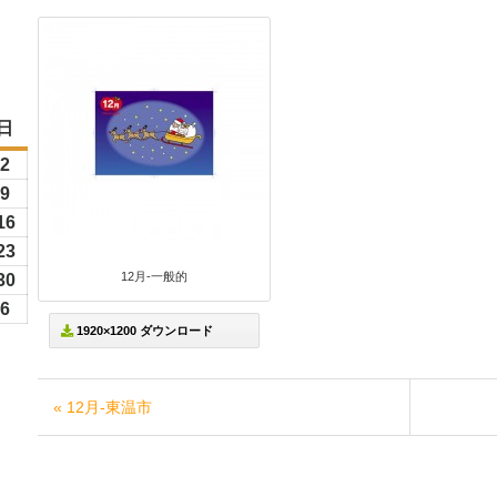
日
日
曜
6
2
2026
日
年
6
9
2026
8
年
26
16
2026
月
8
年
26
23
2026
2
月
8
12月-一般的
年
26
30
2026
日
9
月
8
年
6
6
2026
日
16
1920×1200 ダウンロード
月
8
年
日
23
月
9
日
30
月
« 12月-東温市
日
6
日