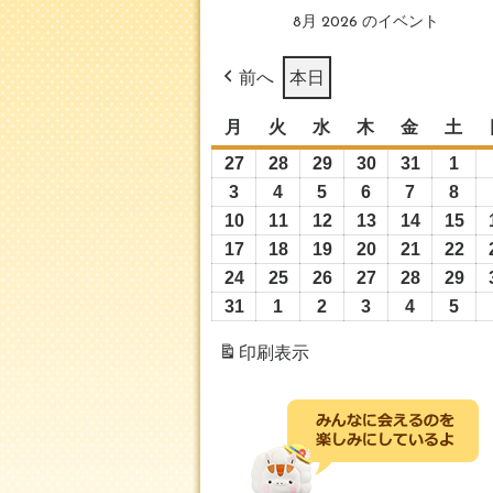
8月 2026 のイベント
前へ
本日
月
月
火
火
水
水
木
木
金
金
土
土
曜
曜
曜
曜
曜
曜
27
2026
28
2026
29
2026
30
2026
31
2026
1
202
日
日
日
日
日
日
年
年
年
年
年
年
3
2026
4
2026
5
2026
6
2026
7
2026
8
202
7
7
7
7
7
8
年
年
年
年
年
年
10
2026
11
2026
12
2026
13
2026
14
2026
15
20
月
月
月
月
月
月
8
8
8
8
8
8
年
年
年
年
年
年
17
2026
18
2026
19
2026
20
2026
21
2026
22
20
27
28
29
30
31
1
月
月
月
月
月
月
8
8
8
8
8
8
年
年
年
年
年
年
24
2026
25
2026
26
2026
27
2026
28
2026
29
20
日
日
日
日
日
日
3
4
5
6
7
8
月
月
月
月
月
月
8
8
8
8
8
8
年
年
年
年
年
年
31
2026
1
2026
2
2026
3
2026
4
2026
5
202
日
日
日
日
日
日
10
11
12
13
14
15
月
月
月
月
月
月
8
8
8
8
8
8
年
年
年
年
年
年
印刷
表示
日
日
日
日
日
日
17
18
19
20
21
22
月
月
月
月
月
月
8
9
9
9
9
9
日
日
日
日
日
日
24
25
26
27
28
29
月
月
月
月
月
月
日
日
日
日
日
日
31
1
2
3
4
5
日
日
日
日
日
日