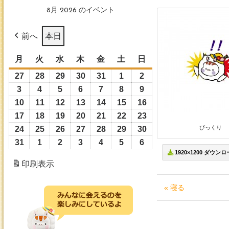
8月 2026 のイベント
前へ
本日
月
月
火
火
水
水
木
木
金
金
土
土
日
日
曜
曜
曜
曜
曜
曜
曜
27
2026
28
2026
29
2026
30
2026
31
2026
1
2026
2
2026
日
日
日
日
日
日
日
年
年
年
年
年
年
年
3
2026
4
2026
5
2026
6
2026
7
2026
8
2026
9
2026
7
7
7
7
7
8
8
年
年
年
年
年
年
年
10
2026
11
2026
12
2026
13
2026
14
2026
15
2026
16
2026
月
月
月
月
月
月
月
8
8
8
8
8
8
8
年
年
年
年
年
年
年
17
2026
18
2026
19
2026
20
2026
21
2026
22
2026
23
2026
27
28
29
30
31
1
2
月
月
月
月
月
月
月
8
8
8
8
8
8
8
びっくり
年
年
年
年
年
年
年
24
2026
25
2026
26
2026
27
2026
28
2026
29
2026
30
2026
日
日
日
日
日
日
日
3
4
5
6
7
8
9
月
月
月
月
月
月
月
8
8
8
8
8
8
8
年
年
年
年
年
年
年
31
2026
1
2026
2
2026
3
2026
4
2026
5
2026
6
2026
日
日
日
日
日
日
日
10
11
12
13
14
15
16
1920×1200 ダウン
月
月
月
月
月
月
月
8
8
8
8
8
8
8
年
年
年
年
年
年
年
印刷
表示
日
日
日
日
日
日
日
17
18
19
20
21
22
23
月
月
月
月
月
月
月
8
9
9
9
9
9
9
日
日
日
日
日
日
日
24
25
26
27
28
29
30
月
月
月
月
月
月
月
« 寝る
日
日
日
日
日
日
日
31
1
2
3
4
5
6
日
日
日
日
日
日
日