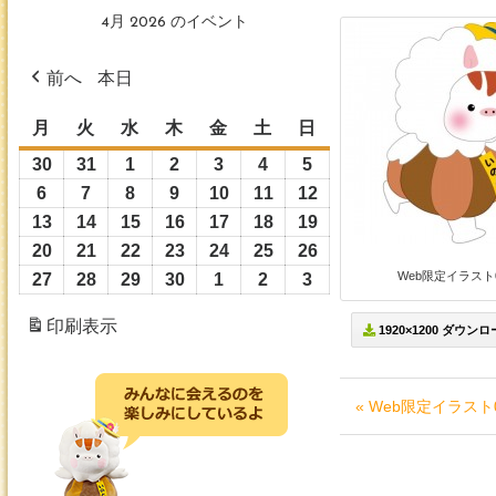
4月 2026 のイベント
前へ
本日
月
月
火
火
水
水
木
木
金
金
土
土
日
日
曜
曜
曜
曜
曜
曜
曜
30
2026
31
2026
1
2026
2
2026
3
2026
4
2026
5
2026
日
日
日
日
日
日
日
年
年
年
年
年
年
年
6
2026
7
2026
8
2026
9
2026
10
2026
11
2026
12
2026
3
3
4
4
4
4
4
年
年
年
年
年
年
年
13
2026
14
2026
15
2026
16
2026
17
2026
18
2026
19
2026
月
月
月
月
月
月
月
4
4
4
4
4
4
4
年
年
年
年
年
年
年
20
2026
21
2026
22
2026
23
2026
24
2026
25
2026
26
2026
30
31
1
2
3
4
5
月
月
月
月
月
月
月
4
4
4
4
4
4
4
Web限定イラスト0
年
年
年
年
年
年
年
27
2026
28
2026
29
2026
30
2026
1
2026
2
2026
3
2026
日
日
日
日
日
日
日
6
7
8
9
10
11
12
月
月
月
月
月
月
月
4
4
4
4
4
4
4
年
年
年
年
年
年
年
印刷
表示
日
日
日
日
日
日
日
13
14
15
16
17
18
19
1920×1200 ダウン
月
月
月
月
月
月
月
4
4
4
4
5
5
5
日
日
日
日
日
日
日
20
21
22
23
24
25
26
月
月
月
月
月
月
月
日
日
日
日
日
日
日
27
28
29
30
1
2
3
« Web限定イラスト
日
日
日
日
日
日
日