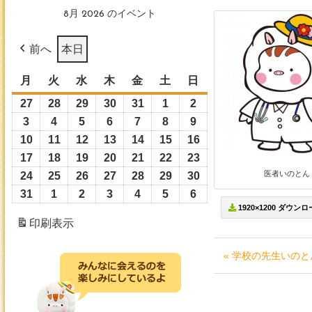
8月 2026 のイベント
前へ
本日
月
月
火
火
水
水
木
木
金
金
土
土
日
日
曜
曜
曜
曜
曜
曜
曜
27
2026
28
2026
29
2026
30
2026
31
2026
1
2026
2
2026
日
日
日
日
日
日
日
年
年
年
年
年
年
年
3
2026
4
2026
5
2026
6
2026
7
2026
8
2026
9
2026
7
7
7
7
7
8
8
年
年
年
年
年
年
年
10
2026
11
2026
12
2026
13
2026
14
2026
15
2026
16
2026
月
月
月
月
月
月
月
8
8
8
8
8
8
8
年
年
年
年
年
年
年
17
2026
18
2026
19
2026
20
2026
21
2026
22
2026
23
2026
27
28
29
30
31
1
2
月
月
月
月
月
月
月
8
8
8
8
8
8
8
医者いのとん
年
年
年
年
年
年
年
24
2026
25
2026
26
2026
27
2026
28
2026
29
2026
30
2026
日
日
日
日
日
日
日
3
4
5
6
7
8
9
月
月
月
月
月
月
月
8
8
8
8
8
8
8
年
年
年
年
年
年
年
31
2026
1
2026
2
2026
3
2026
4
2026
5
2026
6
2026
日
日
日
日
日
日
日
10
11
12
13
14
15
16
1920×1200 ダウン
月
月
月
月
月
月
月
8
8
8
8
8
8
8
年
年
年
年
年
年
年
印刷
表示
日
日
日
日
日
日
日
17
18
19
20
21
22
23
月
月
月
月
月
月
月
8
9
9
9
9
9
9
日
日
日
日
日
日
日
24
25
26
27
28
29
30
月
月
月
月
月
月
月
« 学校の先生いのと
日
日
日
日
日
日
日
31
1
2
3
4
5
6
日
日
日
日
日
日
日