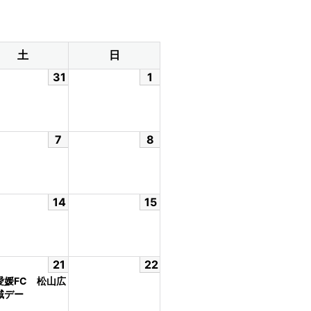
土
日
31
1
7
8
14
15
21
22
愛媛FC 松山広
域デー